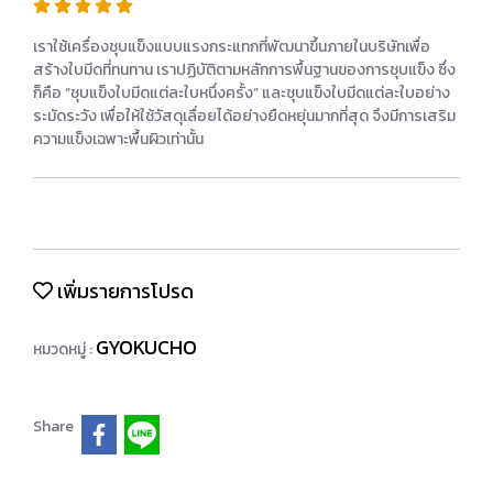
เราใช้เครื่องชุบแข็งแบบแรงกระแทกที่พัฒนาขึ้นภายในบริษัทเพื่อ
สร้างใบมีดที่ทนทาน เราปฏิบัติตามหลักการพื้นฐานของการชุบแข็ง ซึ่ง
ก็คือ “ชุบแข็งใบมีดแต่ละใบหนึ่งครั้ง” และชุบแข็งใบมีดแต่ละใบอย่าง
ระมัดระวัง เพื่อให้ใช้วัสดุเลื่อยได้อย่างยืดหยุ่นมากที่สุด จึงมีการเสริม
ความแข็งเฉพาะพื้นผิวเท่านั้น
เพิ่มรายการโปรด
GYOKUCHO
หมวดหมู่ :
Share