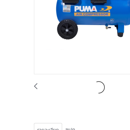
สเปค
รายละเอียด