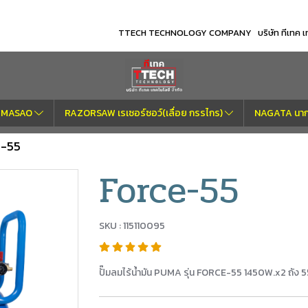
TTECH TECHNOLOGY COMPANY บริษัท ทีเทค เทค
OM MASAO
RAZORSAW เรเซอร์ซอว์(เลื่อย กรรไกร)
NAGATA นากา
e-55
Force-55
SKU : 115110095
ปั๊มลมไร้น้ำมัน PUMA รุ่น FORCE-55 1450W.x2 ถัง 5