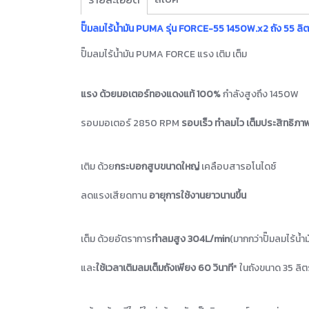
ปั๊มลมไร้น้ำมัน PUMA รุ่น FORCE-55 1450W.x2 ถัง 55 ลิ
ปั๊มลมไร้น้ำมัน PUMA FORCE แรง เติม เต็ม
แรง ด้วยมอเตอร์ทองแดงแท้ 100%
กำลังสูงถึง 1450W
รอบมอเตอร์ 2850 RPM
รอบเร็ว ทำลมไว เต็มประสิทธิภา
เติม ด้วย
กระบอกสูบขนาดใหญ่
เคลือบสารอโนไดซ์
ลดแรงเสียดทาน
อายุการใช้งานยาวนานขึ้น
เต็ม ด้วยอัตราการ
ทำลมสูง 304L/min
(มากกว่าปั๊มลมไร้น้ำมั
และ
ใช้เวลาเติมลมเต็มถังเพียง 60 วินาที
* ในถังขนาด 35 ลิต