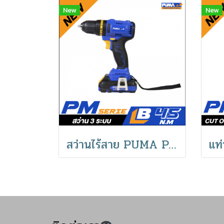
New
New
สว่านไร้สาย PUMA PM-245BL สว่านกระแทกไร้สายไร้แปรงถ่าน