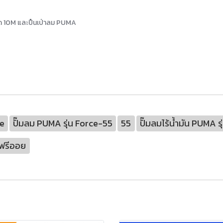
าด 10M และปืนเป่าลม PUMA
e
ปั๊มลม PUMA รุ่น Force-55
55
ปั๊มลมไร้น้ำมัน PUMA 
มฟรีออย