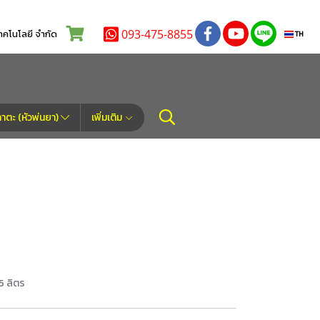
093-475-8855
โนโลยี จำกัด
TH
ตะ (หัวพ่นยา)
เพิ่มเติม
5 ลิตร