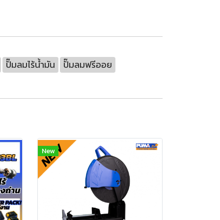
ปั๊มลมไร้น้ำมัน
ปั๊มลมฟรีออย
New