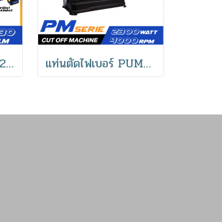
PUMA PM-223BL 20V ไขควงกระแทกไร้สาย ไร้แปรงถ่าน230N.m
แท่นตัดไฟเบอร์ PUMA PM-1421C 355mm 2300W