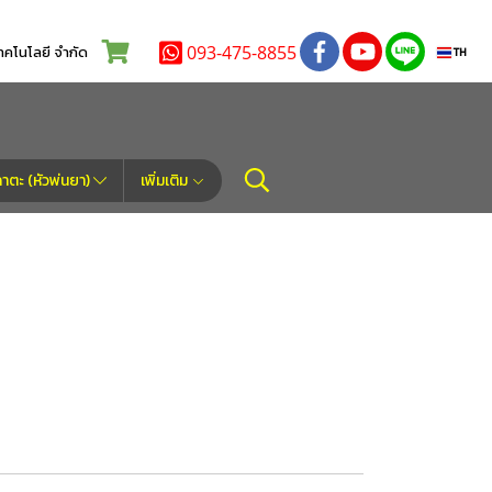
093-475-8855
โนโลยี จำกัด
TH
ตะ (หัวพ่นยา)
เพิ่มเติม