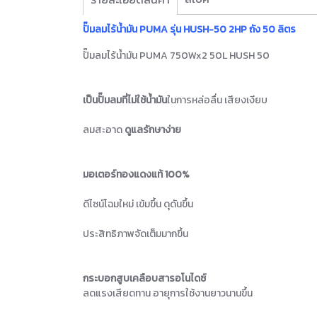
ปั๊มลมไร้น้ำมัน PUMA รุ่น HUSH-50 2HP ถัง 50 ลิตร
ปั๊มลมไร้น้ำมัน PUMA 750Wx2 50L HUSH 50
เป็นปั๊มลมที่ไม่ใช้น้ำมัน
ในการหล่อลื่น เสียงเงียบ
ลมสะอาด
ดูแลรักษาง่าย
มอเตอร์ทองแดงแท้ 100%
ดีไซน์โฉมใหม่ เข้มขึ้น ดุดันขึ้น
ประสิทธิภาพจัดเต็มมากขึ้น
กระบอกสูบเคลือบสารอโนไดซ์
ลดแรงเสียดทาน อายุการใช้งานยาวนานขึ้น