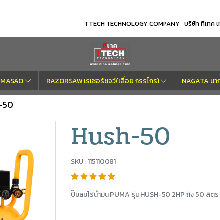
TTECH TECHNOLOGY COMPANY บริษัท ทีเทค เทค
OM MASAO
RAZORSAW เรเซอร์ซอว์(เลื่อย กรรไกร)
NAGATA นากา
-50
Hush-50
SKU : 115110081
ปั๊มลมไร้น้ำมัน PUMA รุ่น HUSH-50 2HP ถัง 50 ลิตร