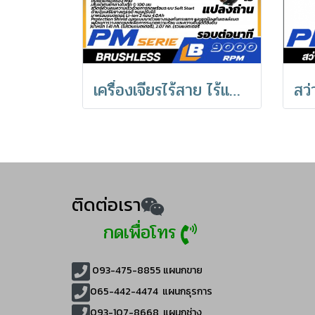
เครื่องเจียรไร้สาย ไร้แปรงถ่าน PUMA 20V 8000RPM PM-490BL
ติดต่อเรา
กดเพื่อโทร
093-475-8855
แผนกขาย
065-442-4474
แผนกธุรการ
093-107-8668 แผนกช่าง