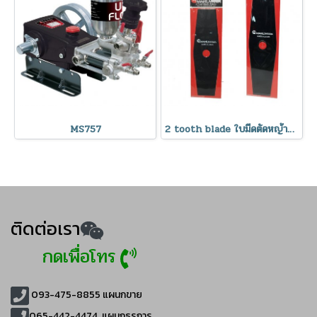
MS757
2 tooth blade ใบมีดตัดหญ้าทรงมะละกอ
ติดต่อเรา
กดเพื่อโทร
093-475-8855
แผนกขาย
065-442-4474
แผนกธุรการ