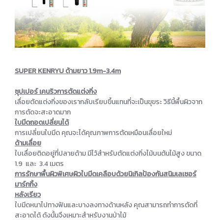
SUPER KENRYU ด้ามยาว 1.9m-3.4m
ซุปเปอร์ เคนริวการตัดแต่งกิ่ง
เลื่อยตัดแต่งกิ่งของเรากลับเรียบขึ้นแทนที่จะเป็นขุขระ วิธีนี้พื้นผิวจาก
การตัดจะสะอาดมาก
ใบมีดถอดเปลี่ยนได้
การเปลี่ยนใบมีด คุณจะได้คุณภาพการตัดเหมือนเลื่อยใหม่
ด้ามเลื่อย
ใบเลื่อยติดอยู่ที่ปลายด้าม มีไว้สำหรับตัดแต่งกิ่งไม้บนต้นไม้สูง ขนาด
1.9 และ 3.4 เมตร
การรักษาพื้นผิวพิเศษ
ผิวใบมีดเคลือบด้วยนิเกิลป้องกันสนิม
เลเซอร์
มาร์กกิ้ง
หลังเรียว
ใบมีดหนาไปทางฟันและบางลงทางด้านหลัง คุณสามารถทำการตัดที่
สะอาดได้ ดังนั้นจึงเหมาะสำหรับงานป่าไม้