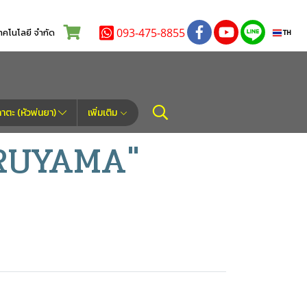
093-475-8855
โนโลยี จำกัด
TH
ตะ (หัวพ่นยา)
เพิ่มเติม
ARUYAMA"