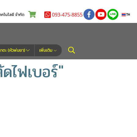
093-475-8855
โนโลยี จำกัด
TH
ตะ (หัวพ่นยา)
เพิ่มเติม
ัดไฟเบอร์"