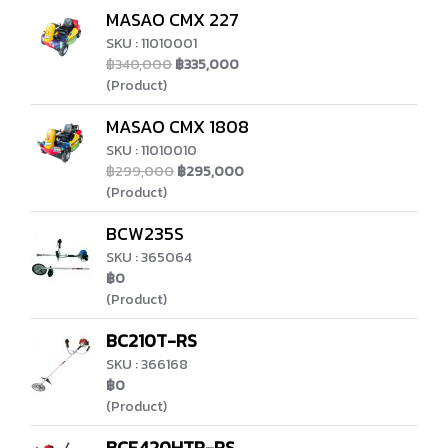
MASAO CMX 227
SKU : 11010001
฿340,000
฿335,000
(Product)
MASAO CMX 1808
SKU : 11010010
฿299,000
฿295,000
(Product)
BCW235S
SKU : 365064
฿0
(Product)
BC210T-RS
SKU : 366168
฿0
(Product)
BCF420HTR-RS