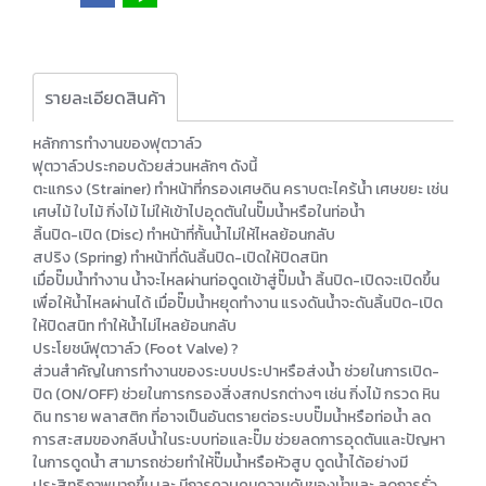
รายละเอียดสินค้า
หลักการทำงานของฟุตวาล์ว
ฟุตวาล์วประกอบด้วยส่วนหลักๆ ดังนี้
ตะแกรง (Strainer) ทำหน้าที่กรองเศษดิน คราบตะไคร้น้ำ เศษขยะ เช่น
เศษไม้ ใบไม้ กิ่งไม้ ไม่ให้เข้าไปอุดตันในปั๊มน้ำหรือในท่อน้ำ
ลิ้นปิด-เปิด (Disc) ทำหน้าที่กั้นน้ำไม่ให้ไหลย้อนกลับ
สปริง (Spring) ทำหน้าที่ดันลิ้นปิด-เปิดให้ปิดสนิท
เมื่อปั๊มน้ำทำงาน น้ำจะไหลผ่านท่อดูดเข้าสู่ปั๊มน้ำ ลิ้นปิด-เปิดจะเปิดขึ้น
เพื่อให้น้ำไหลผ่านได้ เมื่อปั๊มน้ำหยุดทำงาน แรงดันน้ำจะดันลิ้นปิด-เปิด
ให้ปิดสนิท ทำให้น้ำไม่ไหลย้อนกลับ
ประโยชน์ฟุตวาล์ว (Foot Valve) ?
ส่วนสำคัญในการทำงานของระบบประปาหรือส่งน้ำ ช่วยในการเปิด-
ปิด (ON/OFF) ช่วยในการกรองสิ่งสกปรกต่างๆ เช่น กิ่งไม้ กรวด หิน
ดิน ทราย พลาสติก ที่อาจเป็นอันตรายต่อระบบปั๊มน้ำหรือท่อน้ำ ลด
การสะสมของกลีบน้ำในระบบท่อและปั๊ม ช่วยลดการอุดตันและปัญหา
ในการดูดน้ำ สามารถช่วยทำให้ปั๊มน้ำหรือหัวสูบ ดูดน้ำได้อย่างมี
ประสิทธิภาพมากขึ้น เละ มีการควบคุมความดันของน้ำเเละ ลดการรั่ว