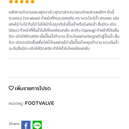
หลักการทำงานของฟุตวาล์ว ฟุตวาล์วประกอบด้วยส่วนหลักๆ ดังนี้
ตะแกรง (Strainer) ทำหน้าที่กรองเศษดิน คราบตะไคร้น้ำ เศษขยะ เช่น
เศษไม้ ใบไม้ กิ่งไม้ ไม่ให้เข้าไปอุดตันในปั๊มน้ำหรือในท่อน้ำ ลิ้นปิด-เปิด
(Disc) ทำหน้าที่กั้นน้ำไม่ให้ไหลย้อนกลับ สปริง (Spring) ทำหน้าที่ดันลิ้น
ปิด-เปิดให้ปิดสนิท เมื่อปั๊มน้ำทำงาน น้ำจะไหลผ่านท่อดูดเข้าสู่ปั๊มน้ำ ลิ้น
ปิด-เปิดจะเปิดขึ้นเพื่อให้น้ำไหลผ่านได้ เมื่อปั๊มน้ำหยุดทำงาน แรงดันน้ำ
จะดันลิ้นปิด-เปิดให้ปิดสนิท ทำให้น้ำไม่ไหลย้อนกลับ
เพิ่มรายการโปรด
FOOTVALVE
หมวดหมู่ :
Share