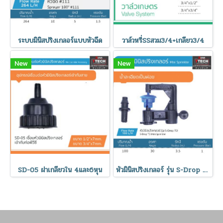
ระบบมินิสปริงเกลอร์แบบหัวฉีด
วาล์วหรี่SSสวม3/4+เกลียว3/4
New
New
SD-05 ฝาเกลียวใน 4และ6หุน
หัวมินิสปริงเกลอร์ รุ่น S-Drop D น้ำเงิน