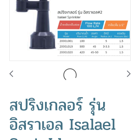
สปริงเกลอร์ รุ่น
อิสราเอล Isalael