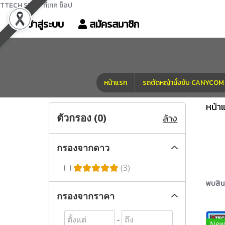
TTECH SHOP ทีเทค ช็อป
เข้าสู่ระบบ
สมัครสมาชิก
หน้าแรก
รถตัดหญ้านั่งขับ CANYC
หน้า
ตัวกรอง (
0
)
ล้าง
กรองจากดาว
(3)
พบสินค้
กรองจากราคา
-
New