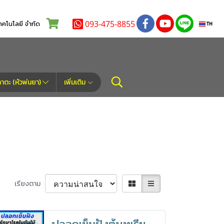
093-475-8855
โนโลยี จำกัด
TH
ตะ (หัวพ่นยา)
เพิ่มเติม
เรียงตาม