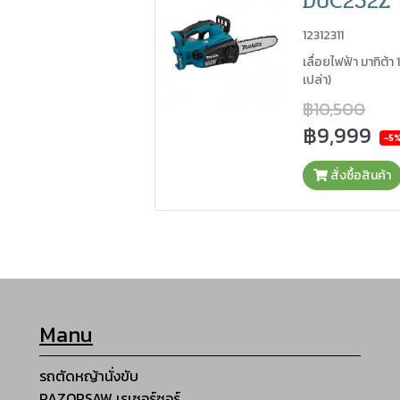
DUC252Z
12312311
เลื่อยไฟฟ้า มากิต้า
เปล่า)
฿10,500
฿9,999
-5
สั่งซื้อสินค้า
Manu
รถตัดหญ้านั่งขับ
RAZORSAW เรเซอร์ซอร์