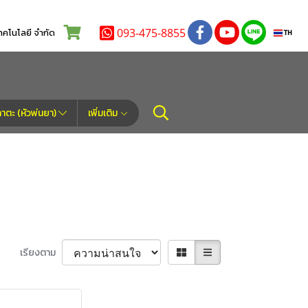
093-475-8855
โนโลยี จำกัด
TH
ตะ (หัวพ่นยา)
เพิ่มเติม
เรียงตาม