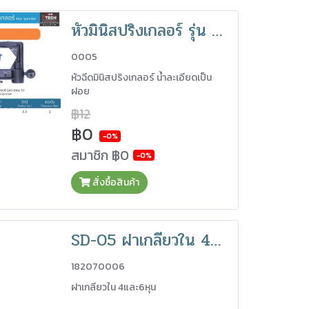
หัวมินิสปริงเกลอร์ รุ่น S-Drop D น้ำเงิน
0005
หัวฉีดมินิสปริงเกลอร์ น้ำละเอียดเป็น
ฝอย
฿12
฿0
-0%
สมาชิก
฿0
-0%
สั่งซื้อสินค้า
SD-05 ฝาเกลียวใน 4และ6หุน
182070006
ฝาเกลียวใน 4และ6หุน