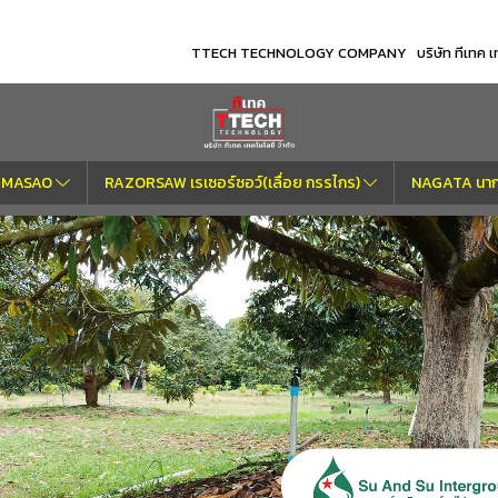
TTECH TECHNOLOGY COMPANY บริษัท ทีเทค เทค
OM MASAO
RAZORSAW เรเซอร์ซอว์(เลื่อย กรรไกร)
NAGATA นากา