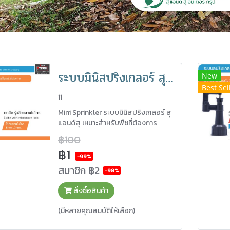
ระบบมินิสปริงเกลอร์ สุแอนด์สุ
New
Best Sel
11
Mini Sprinkler ระบบมินิสปริงเกลอร์ สุ
แอนด์สุ เหมาะสำหรับพืชที่ต้องการ
ปริมาณน้ำน้อยถึงปานกลาง เป็นระบบที่ม
฿100
ใช้น้ำและแรงดันไม่เยอะ ซึ้งช่วยลดต้นทุน
฿1
สร้างประสิทธิผล ทำให้เกิดความคุ้มค่า
-99%
อีกทั้งยังง่ายต่อการติดตั้งและรื้อถอน
สมาชิก
฿2
-98%
สั่งซื้อสินค้า
(มีหลายคุณสมบัติให้เลือก)