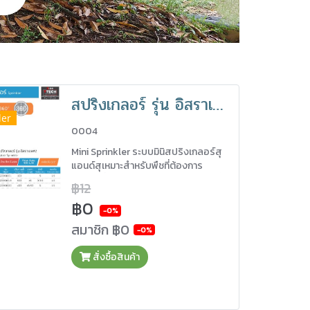
สปริงเกลอร์ รุ่น อิสราเอล Isalael Sprinkler
ler
0004
Mini Sprinkler ระบบมินิสปริงเกลอร์สุ
แอนด์สุเหมาะสำหรับพืชที่ต้องการ
ปริมาณน้ำน้อยถึงปานกลาง เป็นระบบที่ม
฿12
ใช้น้ำและแรงดันไม่เยอะ ซึ้งช่วยลดต้นทุน
฿0
สร้างประสิทธิผล ทำให้เกิดความคุ้มค่า
-0%
สมาชิก
฿0
-0%
สั่งซื้อสินค้า