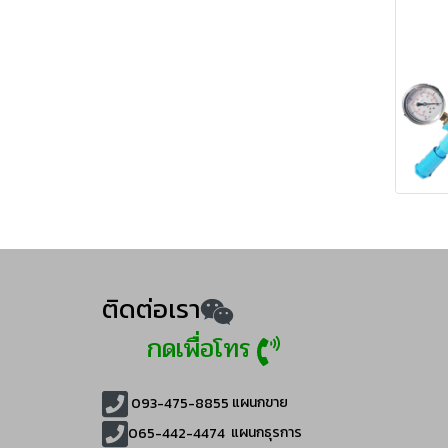
ติดต่อเรา
กดเพื่อโทร
093-475-8855
แผนกขาย
065-442-4474
แผนกธุรการ