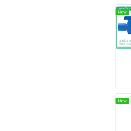
New
New