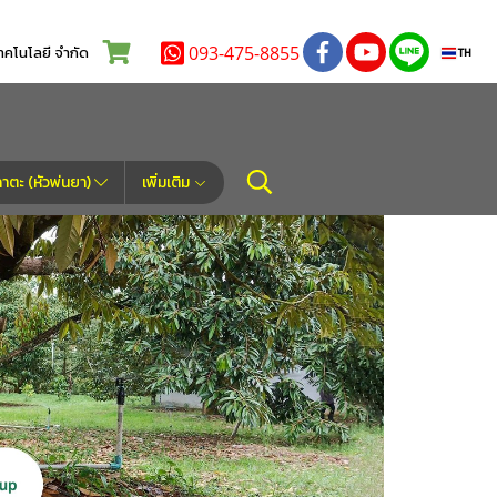
093-475-8855
โนโลยี จำกัด
TH
ตะ (หัวพ่นยา)
เพิ่มเติม